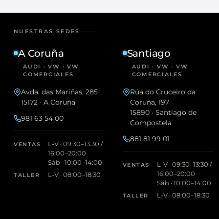
NUESTRAS SEDES
A Coruña
Santiago
AUDI · VW · VW
AUDI · VW · VW
COMERCIALES
COMERCIALES
Avda. das Mariñas, 285
Rúa do Cruceiro da
15172 · A Coruña
Coruña, 197
15890 · Santiago de
981 63 54 00
Compostela
881 81 99 01
L-V · 09:30–13:30 /
VENTAS
16:00–20:00
Sáb · 10:00–14:00
L-V · 09:30–13:30 /
VENTAS
16:00–20:00
L-V · 08:00–18:30
TALLER
Sáb · 10:00–14:00
L-V · 08:00–18:30
TALLER