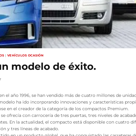
OS
|
VEHÍCULOS OCASIÓN
un modelo de éxito.
7
en el año 1996, se han vendido más de cuatro millones de unidad
 modelo ha ido incorporando innovaciones y características pro
dose en el creador de la categoría de los compactos Premium.
3 se ofrecía con carrocería de tres puertas, tres niveles de acab
ntes. En la actualidad, el compacto está disponible con cuatro di
ión y tres líneas de acabado.
rtido en un producto global, que ha conquistado las carreteras 