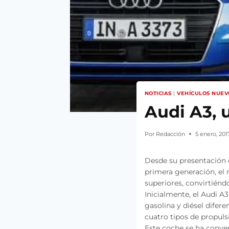
NOTICIAS
|
VEHÍCULOS NUEV
Audi A3, 
Por
Redacción
5 enero, 201
Desde su presentación 
primera generación, el
superiores, convirtién
Inicialmente, el Audi A
gasolina y diésel difere
cuatro tipos de propuls
Este coche se ha conve