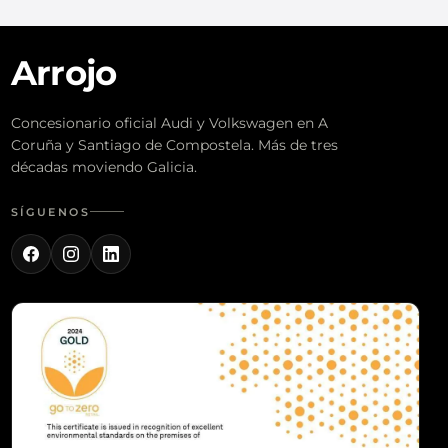
Arrojo
Concesionario oficial Audi y Volkswagen en A
Coruña y Santiago de Compostela. Más de tres
décadas moviendo Galicia.
SÍGUENOS