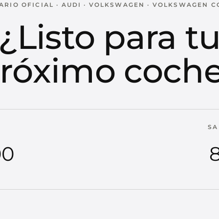
RIO OFICIAL · AUDI · VOLKSWAGEN · VOLKSWAGEN 
¿Listo para t
róximo coch
SA
00
8