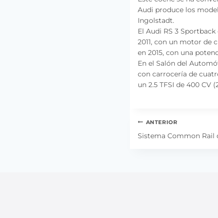
Audi produce los mode
Ingolstadt.
El Audi RS 3 Sportback 
2011, con un motor de c
en 2015, con una poten
En el Salón del Automóv
con carrocería de cuatr
un 2.5 TFSI de 400 CV (
Navegación
ANTERIOR
de
Sistema Common Rail d
entradas