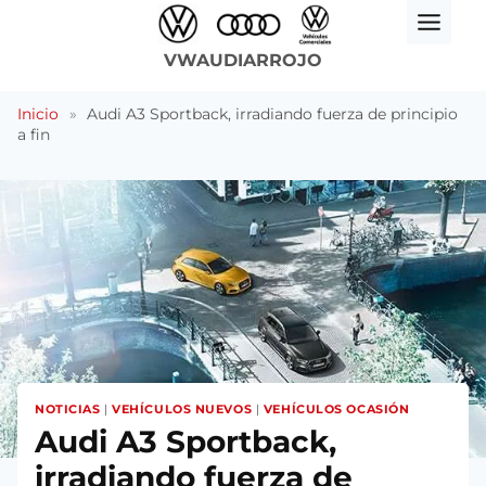
Saltar
al
VWAUDIARROJO
contenido
Inicio
»
Audi A3 Sportback, irradiando fuerza de principio
a fin
NOTICIAS
|
VEHÍCULOS NUEVOS
|
VEHÍCULOS OCASIÓN
Audi A3 Sportback,
irradiando fuerza de