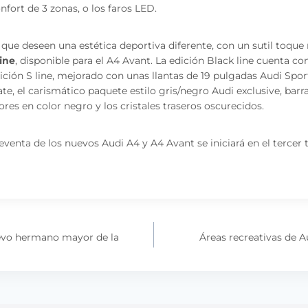
nfort de 3 zonas, o los faros LED.
s que deseen una estética deportiva diferente, con un sutil toq
line
, disponible para el A4 Avant. La edición Black line cuenta co
ción S line, mejorado con unas llantas de 19 pulgadas Audi Sport
te, el carismático paquete estilo gris/negro Audi exclusive, barr
ores en color negro y los cristales traseros oscurecidos.
eventa de los nuevos Audi A4 y A4 Avant se iniciará en el tercer 
nuevo hermano mayor de la
Áreas recreativas de A