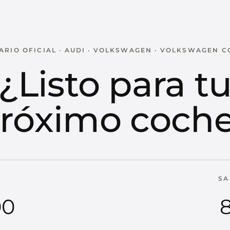
RIO OFICIAL · AUDI · VOLKSWAGEN · VOLKSWAGEN 
¿Listo para t
róximo coch
SA
00
8