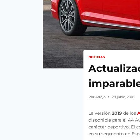
NOTICIAS
Actualiza
imparabl
Por
Arrojo
28 junio, 2018
La versión
2019
de los
A
disponible para el A4 A
carácter deportivo. El 
en su segmento en Esp