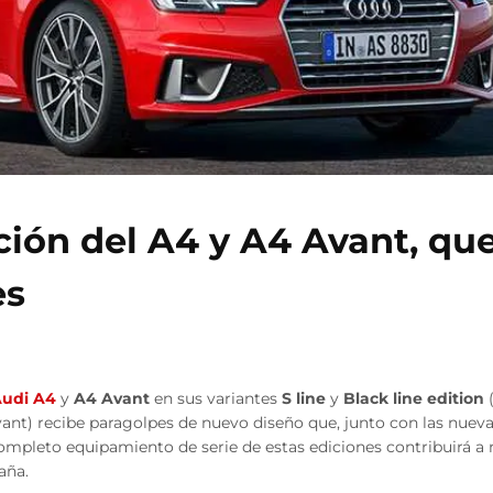
ción del A4 y A4 Avant, qu
es
udi A4
y
A4 Avant
en sus variantes
S line
y
Black line edition
(
vant) recibe paragolpes de nuevo diseño que, junto con las nuevas
completo equipamiento de serie de estas ediciones contribuirá a
aña.