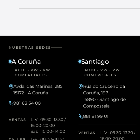
NUESTRAS SEDES
A Coruña
Santiago
AUDI · VW · VW
AUDI · VW · VW
COMERCIALES
COMERCIALES
Avda. das Mariñas, 285
Rúa do Cruceiro da
15172 · A Coruña
Coruña, 197
15890 · Santiago de
981 63 54 00
Compostela
881 81 99 01
L-V · 09:30–13:30 /
VENTAS
16:00–20:00
Sáb · 10:00–14:00
L-V · 09:30–13:30 /
VENTAS
16:00–20:00
L-V · 08:00–18:30
TALLER