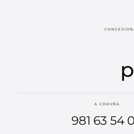
CONCESIONA
p
A CORUÑA
981 63 54 