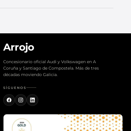
Arrojo
Concesionario oficial Audi y Volkswagen en A
Coruña y Santiago de Compostela. Más de tres
décadas moviendo Galicia.
SÍGUENOS