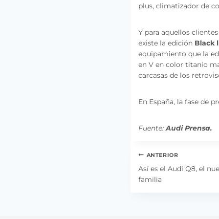
plus, climatizador de co
Y para aquellos cliente
existe la edición
Black 
equipamiento que la edi
en V en color titanio ma
carcasas de los retrovis
En España, la fase de pr
Fuente:
Audi Prensa.
Navegación
ANTERIOR
de
Así es el Audi Q8, el 
familia
entradas