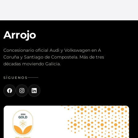
Arrojo
Concesionario oficial Audi y Volkswagen en A
Coruña y Santiago de Compostela. Más de tres
décadas moviendo Galicia.
SÍGUENOS