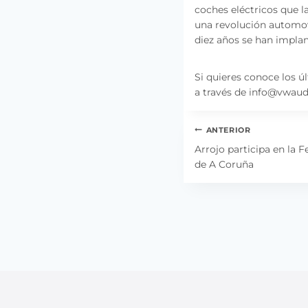
coches eléctricos que 
una revolución automovi
diez años se han impla
Si quieres conoce los 
a través de info@vwau
Navegación
ANTERIOR
de
Arrojo participa en la F
de A Coruña
entradas