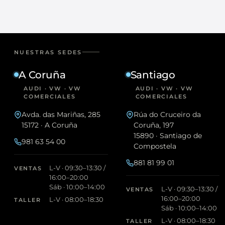
NUESTRAS SEDES
A Coruña
Santiago
AUDI · VW · VW
AUDI · VW · VW
COMERCIALES
COMERCIALES
Avda. das Mariñas, 285
Rúa do Cruceiro da
15172 · A Coruña
Coruña, 197
15890 · Santiago de
981 63 54 00
Compostela
881 81 99 01
L-V · 09:30–13:30 /
VENTAS
16:00–20:00
Sáb · 10:00–14:00
L-V · 09:30–13:30 /
VENTAS
16:00–20:00
L-V · 08:00–18:30
TALLER
Sáb · 10:00–14:00
L-V · 08:00–18:30
TALLER