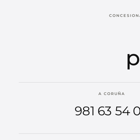
CONCESIONA
p
A CORUÑA
981 63 54 