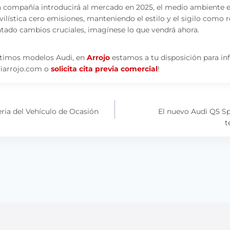
la compañía introducirá al mercado en 2025, el medio ambiente e
lística cero emisiones, manteniendo el estilo y el sigilo como re
ntado cambios cruciales, imagínese lo que vendrá ahora.
últimos modelos Audi, en
Arrojo
estamos a tu disposición para in
diarrojo.com o
solicita cita previa comercial
!
eria del Vehículo de Ocasión
El nuevo Audi Q5 Sp
t