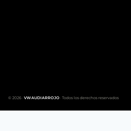
©
2026
·
VWAUDIARROJO
· Todos los derechos reservados