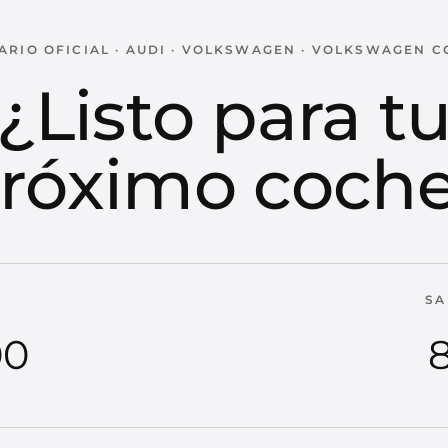
RIO OFICIAL · AUDI · VOLKSWAGEN · VOLKSWAGEN 
¿Listo para t
róximo coch
SA
00
8